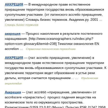
АККРЕЦИЯ
— В международном праве естественное
приращение территории государства вновь образовавшимися
сухопутными участками. (от латинского accretio приращение,
увеличение) Словарь бизнес терминов. Академик.ру. 2001 …
Словарь бизнес-терминов
аккреция
— Процесс накопления в результате постепенного
наращивания. [http://www.oceanographers.ru/index.php?
option=com glossary&Itemid=238] Тематики океанология EN
accretion …
Справочник технического переводчика
АККРЕЦИЯ
— (лат. accretio приращение, увеличение) в
международном праве естественное приращение территории
государства вновь образовавшимися сухопутными участками. К
увеличению территории ведет образование в устье реки
дельты, которая считается приращением… …
Юридическая
энциклопедия
Аккреция
— (лат. accrētiō «приращение, увеличение» от
accrēscere «прирастать») процесс падения вещества на
космическое тело из окружающего пространства.
Радиоисточник G359.23 0.82 (Мышь): Пульсар PSR J1747 2958,