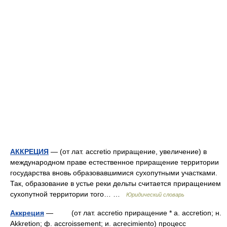
АККРЕЦИЯ
— (от лат. accretio приращение, увеличение) в
международном праве естественное приращение территории
государства вновь образовавшимися сухопутными участками.
Так, образование в устье реки дельты считается приращением
сухопутной территории того… …
Юридический словарь
Аккреция
— (от лат. accretio приращение * a. accretion; н.
Akkretion; ф. accroissement; и. acrecimiento) процесс