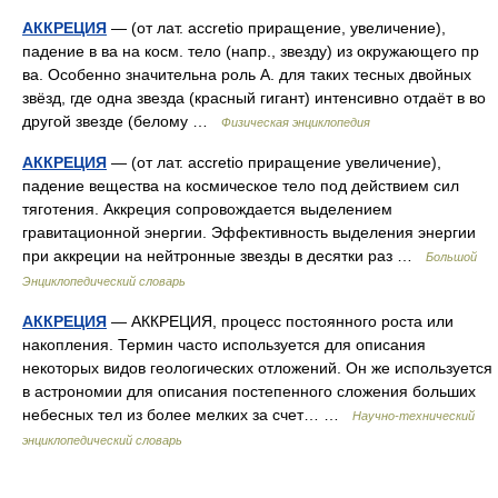
АККРЕЦИЯ
— (от лат. accretio приращение, увеличение),
падение в ва на косм. тело (напр., звезду) из окружающего пр
ва. Особенно значительна роль А. для таких тесных двойных
звёзд, где одна звезда (красный гигант) интенсивно отдаёт в во
другой звезде (белому …
Физическая энциклопедия
АККРЕЦИЯ
— (от лат. accretio приращение увеличение),
падение вещества на космическое тело под действием сил
тяготения. Аккреция сопровождается выделением
гравитационной энергии. Эффективность выделения энергии
при аккреции на нейтронные звезды в десятки раз …
Большой
Энциклопедический словарь
АККРЕЦИЯ
— АККРЕЦИЯ, процесс постоянного роста или
накопления. Термин часто используется для описания
некоторых видов геологических отложений. Он же используется
в астрономии для описания постепенного сложения больших
небесных тел из более мелких за счет… …
Научно-технический
энциклопедический словарь